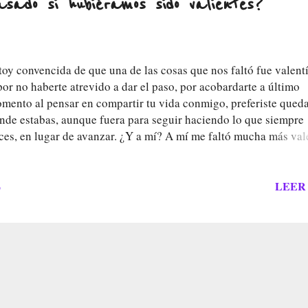
sado si hubiéramos sido valientes?
toy convencida de que una de las cosas que nos faltó fue valentí
 por no haberte atrevido a dar el paso, por acobardarte a último
mento al pensar en compartir tu vida conmigo, preferiste queda
nde estabas, aunque fuera para seguir haciendo lo que siempre
ces, en lugar de avanzar. ¿Y a mí? A mí me faltó mucha más val
ra admitir lo que hace años que estaba muy claro, para admitir 
 íbamos a cambiar y que las promesas del futuro eran solo eng
e nos decíamos para justificar que no queríamos soltarnos, por
LEER
o
s queríamos sí, pero no nos amábamos, porque estábamos cómo
ro no felices. Me soltaste, porque finalmente lo hiciste tú, pero 
ciste de la peor manera, de una manera cobarde en la que me diji
n decirlo, que todo lo que te di nunca fue suficiente. Me soltaste
nca fuiste lo suficientemente valiente para decirme por qué a la
ro no hizo falta, tus silencios ya me lo venían diciendo todo, y y
cuchaba sí, pero con tant...