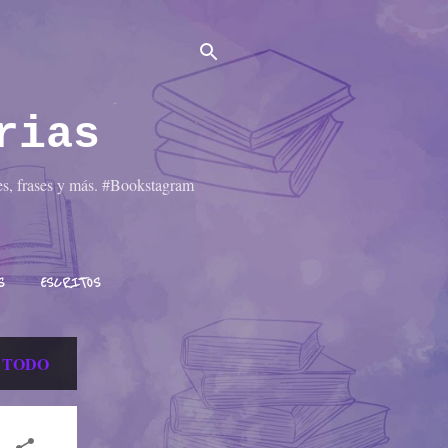
rias
les, frases y más. #Bookstagram
S
ESCRITOS
 TODO