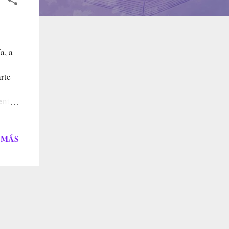
a, a
rte
entía
que
años
que
 MÁS
dos,
lo
ste,
 y
 cara,
o los