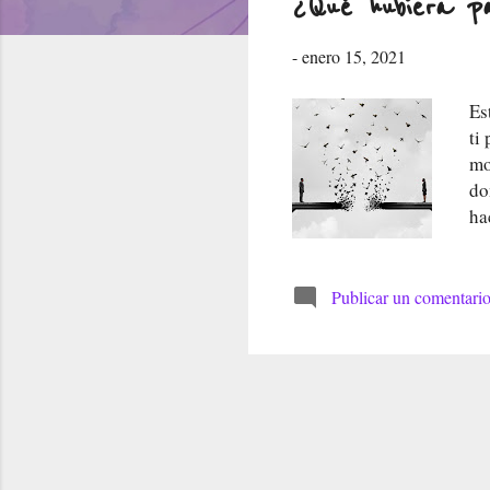
¿Qué hubiera pa
r
-
enero 15, 2021
a
d
Es
ti
a
mo
s
do
ha
pa
no
qu
Publicar un comentari
no
pe
hi
si
nu
pe
es