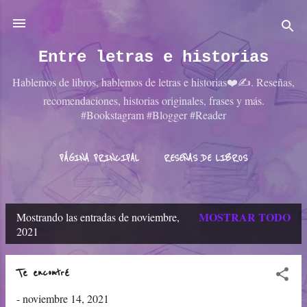
Ir al contenido principal
Entre letras e historias
Hablemos de libros, hablemos de letras e historias❤️✍️. Reseñas,
recomendaciones, historias originales, frases y más.
#Bookstagram #Blogger #Reader
PÁGINA PRINCIPAL
RESEÑAS DE LIBROS
RESEÑAS DE PELÍCULAS
ARTÍCULOS
MÁS…
MOSTRAR TODO
Mostrando las entradas de noviembre,
ESCRITOS
E
2021
n
t
Te encontré
r
-
noviembre 14, 2021